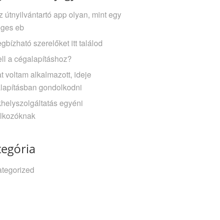
z útnyilvántartó app olyan, mint egy
ges eb
gbízható szerelőket itt találod
ell a cégalapításhoz?
t voltam alkalmazott, ideje
lapításban gondolkodni
helyszolgáltatás egyéni
alkozóknak
tegória
tegorized