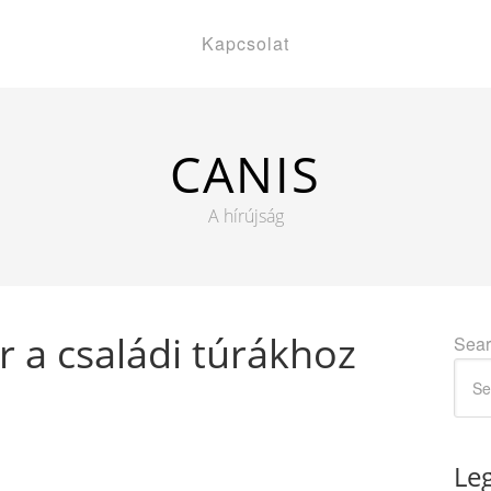
Kapcsolat
CANIS
A hírújság
 a családi túrákhoz
Sear
Le