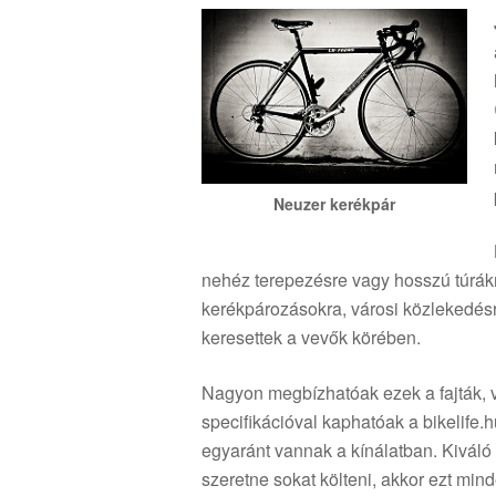
Neuzer kerékpár
nehéz terepezésre vagy hosszú túrák
kerékpározásokra, városi közlekedésr
keresettek a vevők körében.
Nagyon megbízhatóak ezek a fajták, 
specifikációval kaphatóak a bikelife.
egyaránt vannak a kínálatban. Kiváló 
szeretne sokat költeni, akkor ezt min