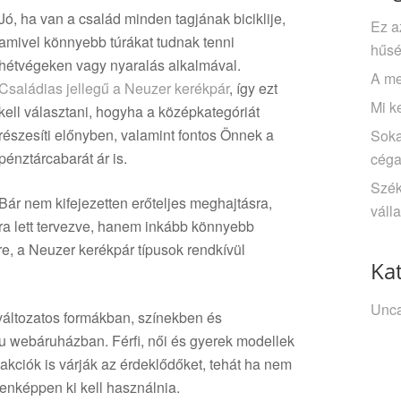
Jó, ha van a család minden tagjának biciklije,
Ez a
amivel könnyebb túrákat tudnak tenni
hűsé
hétvégeken vagy nyaralás alkalmával.
A me
Családias jellegű a Neuzer kerékpár
, így ezt
Mi k
kell választani, hogyha a középkategóriát
részesíti előnyben, valamint fontos Önnek a
Soka
pénztárcabarát ár is.
céga
Szék
Bár nem kifejezetten erőteljes meghajtásra,
váll
ra lett tervezve, hanem inkább könnyebb
e, a Neuzer kerékpár típusok rendkívül
Ka
Unca
változatos formákban, színekben és
hu webáruházban. Férfi, női és gyerek modellek
akciók is várják az érdeklődőket, tehát ha nem
denképpen ki kell használnia.